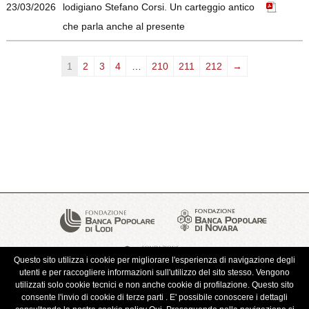
23/03/2026
lodigiano Stefano Corsi. Un carteggio antico
che parla anche al presente
1
2
3
4
…
210
211
212
→
Questo sito utilizza i cookie per migliorare l'esperienza di navigazione degli
utenti e per raccogliere informazioni sull'utilizzo del sito stesso. Vengono
UTILIZZO
utilizzati solo cookie tecnici e non anche cookie di profilazione. Questo sito
DEL
consente l'invio di cookie di terze parti . E' possibile conoscere i dettagli
LOGO