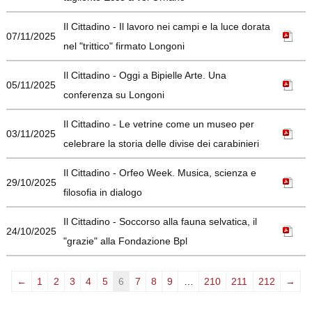
Il Cittadino - Il lavoro nei campi e la luce dorata
07/11/2025
nel "trittico" firmato Longoni
Il Cittadino - Oggi a Bipielle Arte. Una
05/11/2025
conferenza su Longoni
Il Cittadino - Le vetrine come un museo per
03/11/2025
celebrare la storia delle divise dei carabinieri
Il Cittadino - Orfeo Week. Musica, scienza e
29/10/2025
filosofia in dialogo
Il Cittadino - Soccorso alla fauna selvatica, il
24/10/2025
"grazie" alla Fondazione Bpl
←
1
2
3
4
5
6
7
8
9
…
210
211
212
→